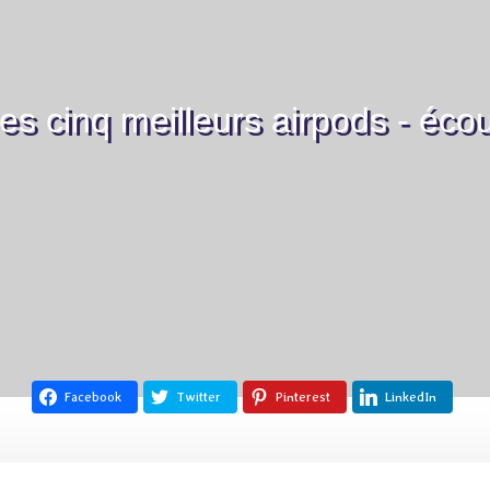
s cinq meilleurs airpods - écou
Facebook
Twitter
Pinterest
LinkedIn