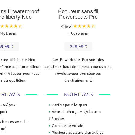
ns fil waterproof
Écouteur sans fil
e liberty Neo
Powerbeats Pro
★
★
★
★
☆
★
★
★
★
☆
4.6/5
7461 avis
+6675 avis
59,99 €
249,99 €
 sans fil Liberty Neo
Les Powerbeats Pro sont des
rté musicale au meilleur
écouteurs haut de gamme conçus pour
prix. Adapter pour tous
révolutionner vos séances
es du quotidien.
d'entraînement.
RE AVIS
NOTRE AVIS
ité/ prix
+
Parfait pour le sport
port
+
5min de charge = 1,5 heures
d’écoutes
5 heures avec le
+
Commande vocale
rge)
+
Plusieurs couleurs disponibles