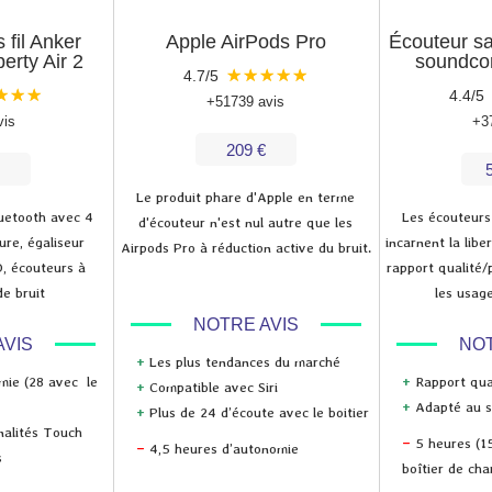
 fil Anker
Apple AirPods Pro
Écouteur sa
erty Air 2
soundcor
★
★
★
★
★
4.7/5
★
★
★
4.4/5
+51739 avis
vis
+3
209 €
Le produit phare d'Apple en terme
luetooth avec 4
Les écouteurs
d'écouteur n'est nul autre que les
ure, égaliseur
incarnent la libe
Airpods Pro à réduction active du bruit.
D, écouteurs à
rapport qualité/
e bruit
les usag
NOTRE AVIS
AVIS
NOT
+
Les plus tendances du marché
mie (28 avec le
+
Rapport qual
+
Compatible avec Siri
+
Adapté au s
+
Plus de 24 d’écoute avec le boitier
nalités Touch
–
5 heures (1
–
4,5 heures d’autonomie
s
boîtier de cha