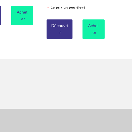
–
Le prix un peu élevé
Achet
er
Découvri
Achet
r
er