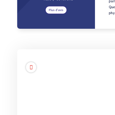
parf
Quel
Plus d'avis
phys
