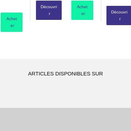
Découvri
Achet
Découvri
r
er
Achet
r
er
ARTICLES DISPONIBLES SUR