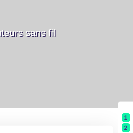
teurs sans fil
1
2