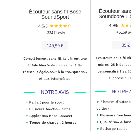
Écouteur sans
Écouteur sans fil Bose
Soundcore Lib
SoundSport
★
★
4.9/5
★
★
★
★
☆
4.5/5
+5159 a
+33411 avis
99 €
149,99 €
Écouteurs sans fil B
Complètement sans fil, ils offrent une
micros, 28 h de lect
totale liberté de mouvement. Ils
personnalisé HearI
résistent également à la transpiration
suppression d
et aux intempéries.
NOTRE 
NOTRE AVIS
+
7 heures d’autono
+
Parfait pour le sport
boitier)
+
Plusieurs fonctionnalités
+
Plusieurs fonction
+
Application Bose Connect
+
Qualité son & bas
+
Temps de charge : 2 heures
+
Recharge rapide