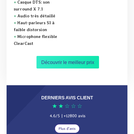
+
Casque DTS: son
surround X 7.1
+
Audio très détaillé
+
Haut-parleurs S1 à
faible distorsion
+
Microphone flexible
ClearCast
Découvrir le meilleur prix
DERNIERS AVIS CLIENT
★
★
☆
☆
☆
4.6/5
| +12800 avis
Plus d'avis