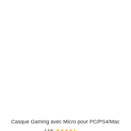
Casque Gaming avec Micro pour PC/PS4/Mac
★
★
★
★
☆
4.5/5