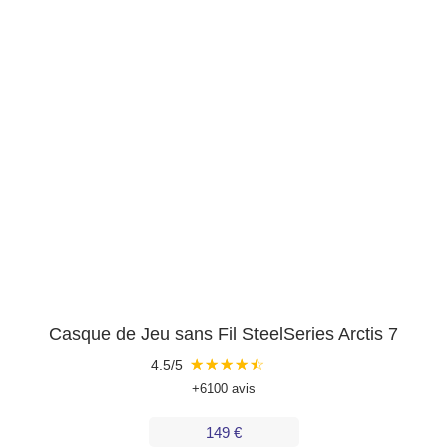
Casque de Jeu sans Fil SteelSeries Arctis 7
★
★
★
★
☆
4.5/5
+6100 avis
149 €