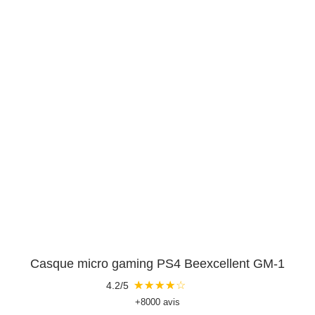
Casque micro gaming PS4 Beexcellent GM-1
★
★
★
★
☆
4.2/5
+8000 avis