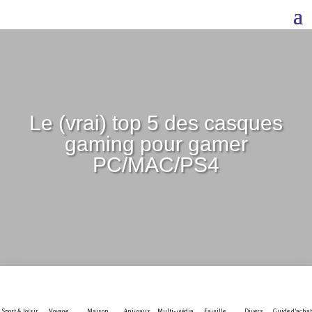
Le (vrai) top 5 des casques
gaming pour gamer
PC/MAC/PS4
Sport & loisir
Voyage
Maison
Animaux
Multi-média
Famille
Divers
Guide d'achat