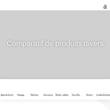
Comparatif de produits divers
Sport & loisir
Voyage
Maison
Animaux
Multi-média
Famille
Divers
Guide d'achat